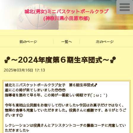
T
o
城北(男女)ミニバスケットボールクラブ
g
(神奈川県小田原市部)
g
l
e
n
a
v
前のページ
一覧へ
次のページ
i
g
a
🏀〜2024年度第６期生卒団式〜🏀
t
i
o
2025年03月16日 17:13
n
城北ミニバスケットボールクラブ女子 第６期生卒団式🏀
遂にこの時が来てしまいました🥹🥹🥹
指導者を務めて早６年、この時が一番寂しい時期です(´；ω；｀)
今年も東栢山公民館をお借りして行いました✨️今回はお菓子だけではなく、
惣菜の食事も用意していただきました。役員さんに感謝です、ありがとうご
ざいます🙂
レクレーションは役員さんとアシスタントコーチの藤森コーチに用意してい
ただきました✨️