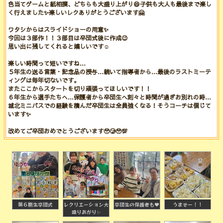
色当てゲームと紙相撲、どちらも大盛り上がり😄子供も大人も最後まで楽し
く行えました✨️楽しいレクありがとうございます🤗
ワタシからはスライドショーの用意✨️
今回は３部作！！３部目は卒団式後に作成😉
思い出に残してくれると嬉しいです☺️
楽しい時間って短いですね…
５年生の送る言葉・記念品の授与…続いて指導者から…最後のラストミーテ
ィングは毎年切ないです。
またここからスタートを切り頑張ってほしいです！！
６年生から選手たちへ…保護者から卒団生へ刻々と時間が過ぎお別れの時…
城北ミニバスでの経験を積んだ卒団生は全員強くなる！そうコーチは信じて
います✨️
改めてご卒団おめでとうございます🥹🥲🥹💯
第６期生卒団式
レクリエーション大
卒団生の保護者も♥
うまそー！！
盛りあがり✨